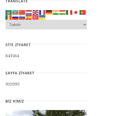
TRANSLATE
SITE ZIYARET
841564
SAYFA ZIYARET
912095
BIZ KIMIZ