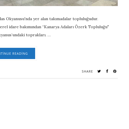
Atlas Okyanusu'nda yer alan takımadalar topluluğudur.
yerel idare bakımından “Kanarya Adaları Özerk Topluluğu"
Okyanus’undaki toprakları. …
TINUE READING
SHARE