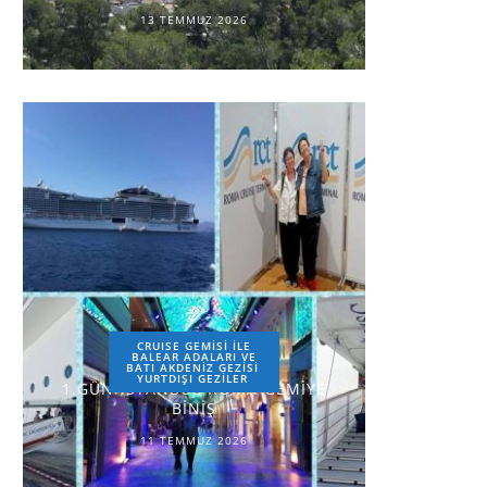
13 TEMMUZ 2026
CRUISE GEMİSİ İLE
BALEAR ADALARI VE
BATI AKDENİZ GEZİSİ
YURTDIŞI GEZILER
1.GÜN-İSTANBUL-ROMA-GEMİYE
BİNİŞ
11 TEMMUZ 2026