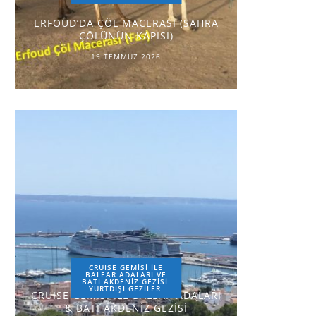
ERFOUD’DA ÇÖL MACERASI (SAHRA
ÇÖLÜNÜN KAPISI)
19 TEMMUZ 2026
CRUISE GEMİSİ İLE
BALEAR ADALARI VE
BATI AKDENİZ GEZİSİ
YURTDIŞI GEZILER
CRUISE GEMİSİ İLE BALEAR ADALARI
& BATI AKDENİZ GEZİSİ