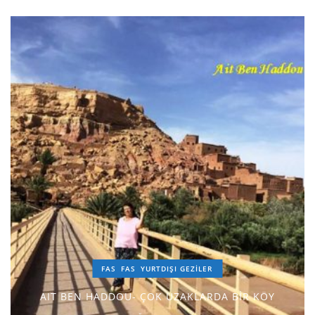
FAS
FAS
YURTDIŞI GEZILER
AIT BEN HADDOU- ÇOK UZAKLARDA BİR KÖY