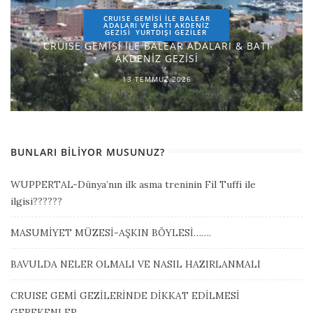
CRUISE GEMİSİ İLE BALEAR
ADALARI VE BATI AKDENİZ
GEZİSİ
YURTDIŞI GEZILER
CRUISE GEMİSİ İLE BALEAR ADALARI & BATI
AKDENİZ GEZİSİ
13 TEMMUZ 2026
BUNLARI BILIYOR MUSUNUZ?
WUPPERTAL-Dünya’nın ilk asma treninin Fil Tuffi ile
ilgisi??????
MASUMİYET MÜZESİ-AŞKIN BÖYLESİ…….
BAVULDA NELER OLMALI VE NASIL HAZIRLANMALI
CRUISE GEMİ GEZİLERİNDE DİKKAT EDİLMESİ
GEREKENLER