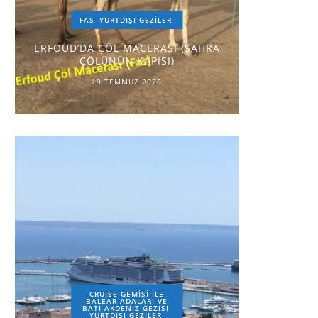
FAS
YURTDIŞI GEZILER
ERFOUD’DA ÇÖL MACERASI (SAHRA
ÇÖLÜNÜN KAPISI)
19 TEMMUZ 2026
CRUISE GEMİSİ İLE
BALEAR ADALARI VE
BATI AKDENİZ GEZİSİ
YURTDIŞI GEZILER