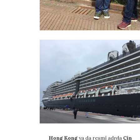
Hong Kong
ya da resmî adıyla
Çin