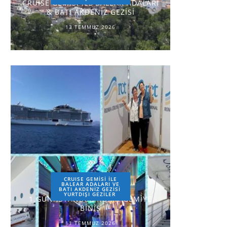
CRUISE GEMİSİ İLE BALEAR ADALARI
& BATI AKDENİZ GEZİSİ
13 TEMMUZ 2026
CRUISE GEMİSİ İLE
BALEAR ADALARI VE
BATI AKDENİZ GEZİSİ
YURTDIŞI GEZILER
1.GÜN-İSTANBUL-ROMA-GEMİYE
BİNİŞ
11 TEMMUZ 2026