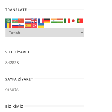
TRANSLATE
SITE ZIYARET
842528
SAYFA ZIYARET
913078
BIZ KIMIZ