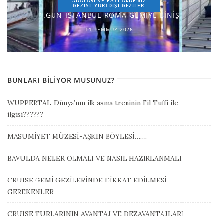
ADALARI VE BATI AKDENİZ
GEZİSİ
YURTDIŞI GEZILER
1.GÜN-İSTANBUL-ROMA-GEMİYE BİNİŞ
11 TEMMUZ 2026
BUNLARI BILIYOR MUSUNUZ?
WUPPERTAL-Dünya’nın ilk asma treninin Fil Tuffi ile
ilgisi??????
MASUMİYET MÜZESİ-AŞKIN BÖYLESİ…….
BAVULDA NELER OLMALI VE NASIL HAZIRLANMALI
CRUISE GEMİ GEZİLERİNDE DİKKAT EDİLMESİ
GEREKENLER
CRUISE TURLARININ AVANTAJ VE DEZAVANTAJLARI