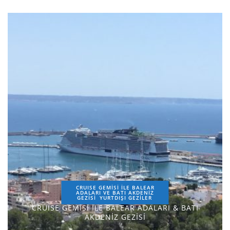
CRUISE GEMİSİ İLE BALEAR
ADALARI VE BATI AKDENİZ
GEZİSİ
YURTDIŞI GEZILER
CRUISE GEMİSİ İLE BALEAR ADALARI & BATI
AKDENİZ GEZİSİ