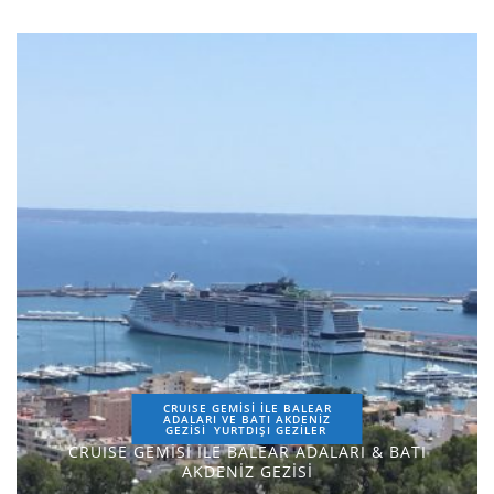
CRUISE GEMİSİ İLE BALEAR
ADALARI VE BATI AKDENİZ
GEZİSİ
YURTDIŞI GEZILER
CRUISE GEMİSİ İLE BALEAR ADALARI & BATI
AKDENİZ GEZİSİ