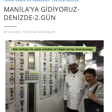
CRUISE GEMİSİ İLE UZAKDOĞU
YURTDIŞI GEZILER
MANİLA’YA GİDİYORUZ-
DENİZDE-2.GÜN
BY
SEYAHAT TUTKUNU GEZGINLER