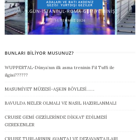
ADALARI VE BATI AKDENİZ
GEZİSİ
YURTDIŞI GEZILER
1.GÜN-İSTANBUL-ROMA-GEMİYE BİNİŞ
11 TEMMUZ 2026
BUNLARI BILIYOR MUSUNUZ?
WUPPERTAL-Dünya’nın ilk asma treninin Fil Tuffi ile
ilgisi??????
MASUMİYET MÜZESİ-AŞKIN BÖYLESİ…….
BAVULDA NELER OLMALI VE NASIL HAZIRLANMALI
CRUISE GEMİ GEZİLERİNDE DİKKAT EDİLMESİ
GEREKENLER
CRUISE TURLARININ AVANTAJ VE DEZAVANTAJLARI