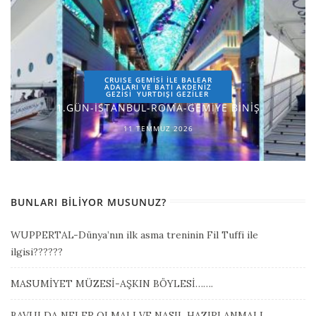
CRUISE GEMİSİ İLE BALEAR
ADALARI VE BATI AKDENİZ
GEZİSİ
YURTDIŞI GEZILER
1.GÜN-İSTANBUL-ROMA-GEMİYE BİNİŞ
11 TEMMUZ 2026
BUNLARI BILIYOR MUSUNUZ?
WUPPERTAL-Dünya’nın ilk asma treninin Fil Tuffi ile
ilgisi??????
MASUMİYET MÜZESİ-AŞKIN BÖYLESİ…….
BAVULDA NELER OLMALI VE NASIL HAZIRLANMALI