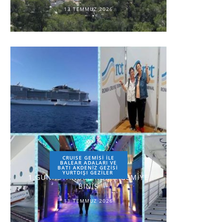
13 TEMMUZ 2026
CRUISE GEMİSİ İLE
BALEAR ADALARI VE
BATI AKDENİZ GEZİSİ
YURTDIŞI GEZILER
1.GÜN-İSTANBUL-ROMA-GEMİYE
BİNİŞ
11 TEMMUZ 2026