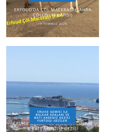
ERFOUD’DA ÇÖL MACERASI (SAHRA
ÇÖLÜNÜN KAPISI)
19 TEMMUZ 2026
CRUISE GEMİSİ İLE
BALEAR ADALARI VE
BATI AKDENİZ GEZİSİ
YURTDIŞI GEZILER
CRUISE GEMİSİ İLE BALEAR ADALARI
& BATI AKDENİZ GEZİSİ