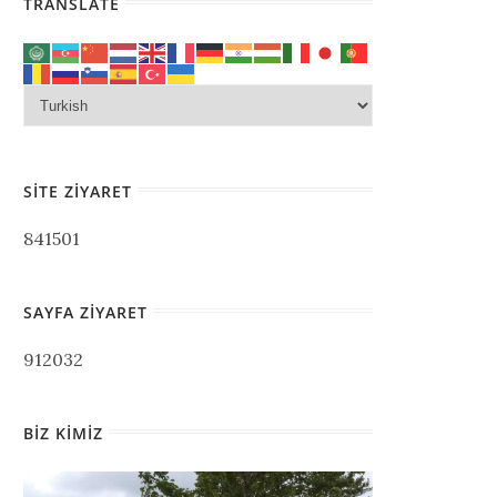
TRANSLATE
SITE ZIYARET
841501
SAYFA ZIYARET
912032
BIZ KIMIZ