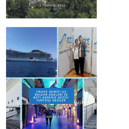
13 TEMMUZ 2026
CRUISE GEMİSİ İLE
BALEAR ADALARI VE
BATI AKDENİZ GEZİSİ
YURTDIŞI GEZILER
1.GÜN-İSTANBUL-ROMA-GEMİYE
BİNİŞ
11 TEMMUZ 2026