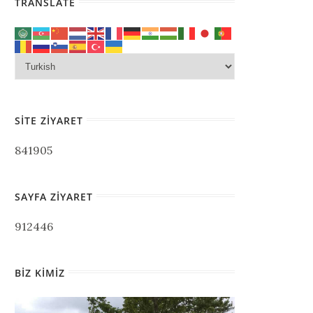
TRANSLATE
SITE ZIYARET
841905
SAYFA ZIYARET
912446
BIZ KIMIZ