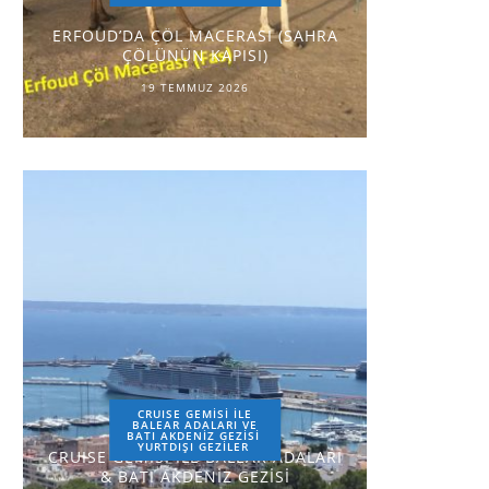
ERFOUD’DA ÇÖL MACERASI (SAHRA
ÇÖLÜNÜN KAPISI)
19 TEMMUZ 2026
CRUISE GEMİSİ İLE
BALEAR ADALARI VE
BATI AKDENİZ GEZİSİ
YURTDIŞI GEZILER
CRUISE GEMİSİ İLE BALEAR ADALARI
& BATI AKDENİZ GEZİSİ