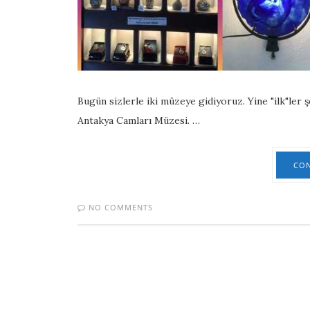
Bugün sizlerle iki müzeye gidiyoruz. Yine "ilk"ler 
Antakya Camları Müzesi. …
CON
NO COMMENTS