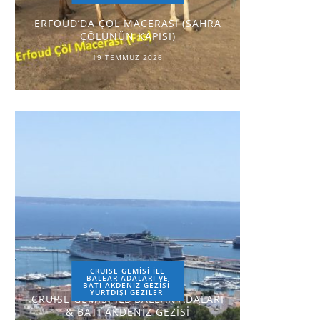
ERFOUD’DA ÇÖL MACERASI (SAHRA
ÇÖLÜNÜN KAPISI)
19 TEMMUZ 2026
CRUISE GEMİSİ İLE
BALEAR ADALARI VE
BATI AKDENİZ GEZİSİ
YURTDIŞI GEZILER
CRUISE GEMİSİ İLE BALEAR ADALARI
& BATI AKDENİZ GEZİSİ