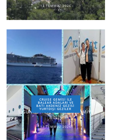
13 TEMMUZ 2026
CRUISE GEMİSİ İLE
BALEAR ADALARI VE
BATI AKDENİZ GEZİSİ
YURTDIŞI GEZILER
1.GÜN-İSTANBUL-ROMA-GEMİYE
BİNİŞ
11 TEMMUZ 2026