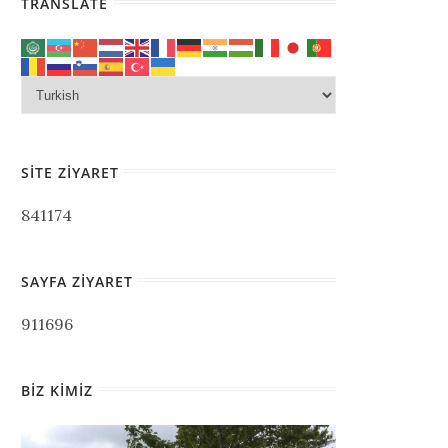
TRANSLATE
SITE ZIYARET
841174
SAYFA ZIYARET
911696
BIZ KIMIZ