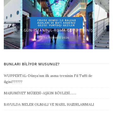
CRUISE GEMİSİ İLE BALEAR
ADALARI VE BATI AKDENİZ
GEZİSİ
YURTDIŞI GEZILER
1.GÜN-İSTANBUL-ROMA-GEMİYE BİNİŞ
11 TEMMUZ 2026
BUNLARI BILIYOR MUSUNUZ?
WUPPERTAL-Dünya’nın ilk asma treninin Fil Tuffi ile
ilgisi??????
MASUMİYET MÜZESİ-AŞKIN BÖYLESİ…….
BAVULDA NELER OLMALI VE NASIL HAZIRLANMALI