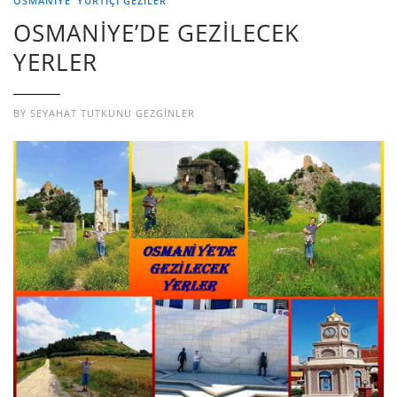
OSMANİYE
YURTIÇI GEZILER
OSMANİYE’DE GEZİLECEK
YERLER
BY
SEYAHAT TUTKUNU GEZGINLER