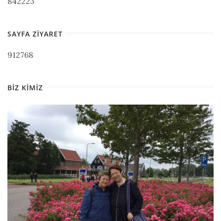
842223
SAYFA ZIYARET
912768
BIZ KIMIZ