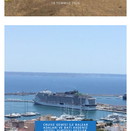
19 TEMMUZ 2026
CRUISE GEMİSİ İLE BALEAR
ADALARI VE BATI AKDENİZ
GEZİSİ
YURTDIŞI GEZILER