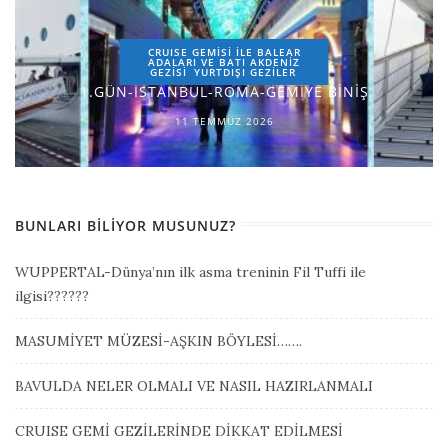
CRUISE GEMİSİ İLE BALEAR
ADALARI VE BATI AKDENİZ
GEZİSİ
YURTDIŞI GEZILER
1.GÜN-İSTANBUL-ROMA-GEMİYE BİNİŞ
11 TEMMUZ 2026
BUNLARI BILIYOR MUSUNUZ?
WUPPERTAL-Dünya’nın ilk asma treninin Fil Tuffi ile
ilgisi??????
MASUMİYET MÜZESİ-AŞKIN BÖYLESİ…….
BAVULDA NELER OLMALI VE NASIL HAZIRLANMALI
CRUISE GEMİ GEZİLERİNDE DİKKAT EDİLMESİ