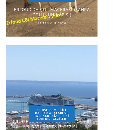
ERFOUD’DA ÇÖL MACERASI (SAHRA
ÇÖLÜNÜN KAPISI)
19 TEMMUZ 2026
CRUISE GEMİSİ İLE
BALEAR ADALARI VE
BATI AKDENİZ GEZİSİ
YURTDIŞI GEZILER
CRUISE GEMİSİ İLE BALEAR ADALARI
& BATI AKDENİZ GEZİSİ