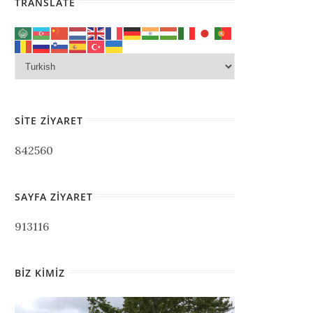
TRANSLATE
SITE ZIYARET
842560
SAYFA ZIYARET
913116
BIZ KIMIZ