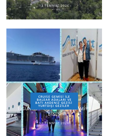
13 TEMMUZ 2026
CRUISE GEMİSİ İLE
BALEAR ADALARI VE
BATI AKDENİZ GEZİSİ
YURTDIŞI GEZILER
1.GÜN-İSTANBUL-ROMA-GEMİYE
BİNİŞ
11 TEMMUZ 2026