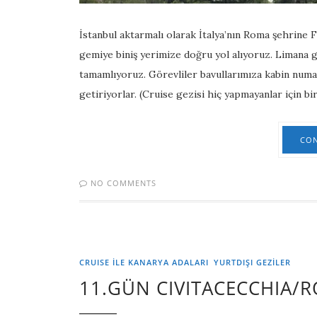
İstanbul aktarmalı olarak İtalya’nın Roma şehrine 
gemiye biniş yerimize doğru yol alıyoruz. Limana g
tamamlıyoruz. Görevliler bavullarımıza kabin numara
getiriyorlar. (Cruise gezisi hiç yapmayanlar için b
CON
NO COMMENTS
CRUISE İLE KANARYA ADALARI
YURTDIŞI GEZILER
11.GÜN CIVITACECCHIA/R