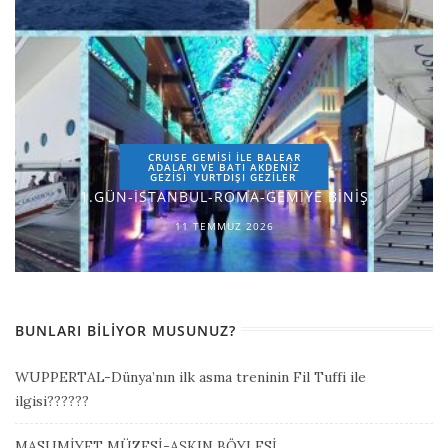
CRUISE GEMİSİ İLE BALEAR
ADALARI VE BATI AKDENİZ
GEZİSİ
YURTDIŞI GEZILER
1.GÜN-İSTANBUL-ROMA-GEMİYE BİNİŞ
11 TEMMUZ 2026
BUNLARI BILIYOR MUSUNUZ?
WUPPERTAL-Dünya’nın ilk asma treninin Fil Tuffi ile
ilgisi??????
MASUMİYET MÜZESİ-AŞKIN BÖYLESİ…….