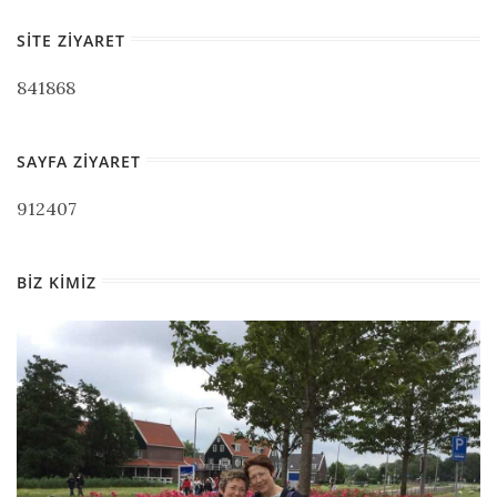
SITE ZIYARET
841868
SAYFA ZIYARET
912407
BIZ KIMIZ