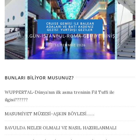
CRUISE GEMİSİ İLE BALEAR
ADALARI VE BATI AKDENİZ
GEZİSİ
YURTDIŞI GEZILER
1.GÜN-İSTANBUL-ROMA-GEMİYE BİNİŞ
11 TEMMUZ 2026
BUNLARI BILIYOR MUSUNUZ?
WUPPERTAL-Dünya’nın ilk asma treninin Fil Tuffi ile
ilgisi??????
MASUMİYET MÜZESİ-AŞKIN BÖYLESİ…….
BAVULDA NELER OLMALI VE NASIL HAZIRLANMALI