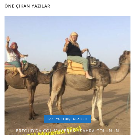
ÖNE ÇIKAN YAZILAR
FAS
YURTDIŞI GEZILER
ERFOUD’DA ÇÖL MACERASI (SAHRA ÇÖLÜNÜN