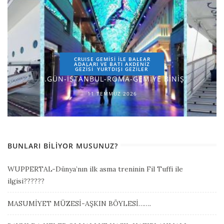
CRUISE GEMİSİ İLE BALEAR
ADALARI VE BATI AKDENİZ
GEZİSİ
YURTDIŞI GEZILER
1.GÜN-İSTANBUL-ROMA-GEMİYE BİNİŞ
11 TEMMUZ 2026
BUNLARI BILIYOR MUSUNUZ?
WUPPERTAL-Dünya’nın ilk asma treninin Fil Tuffi ile
ilgisi??????
MASUMİYET MÜZESİ-AŞKIN BÖYLESİ…….