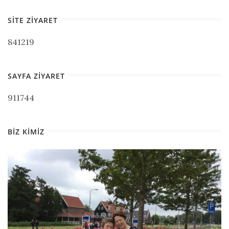
SITE ZIYARET
841219
SAYFA ZIYARET
911744
BIZ KIMIZ