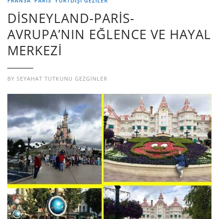
FRANSA
PARİS
YURTDIŞI GEZILER
DİSNEYLAND-PARİS-
AVRUPA’NIN EĞLENCE VE HAYAL
MERKEZİ
BY
SEYAHAT TUTKUNU GEZGINLER