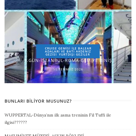
CRUISE GEMİSİ İLE BALEAR
ADALARI VE BATI AKDENİZ
GEZİSİ
YURTDIŞI GEZILER
1.GÜN-İSTANBUL-ROMA-GEMİYE BİNİŞ
11 TEMMUZ 2026
BUNLARI BILIYOR MUSUNUZ?
WUPPERTAL-Dünya’nın ilk asma treninin Fil Tuffi ile
ilgisi??????