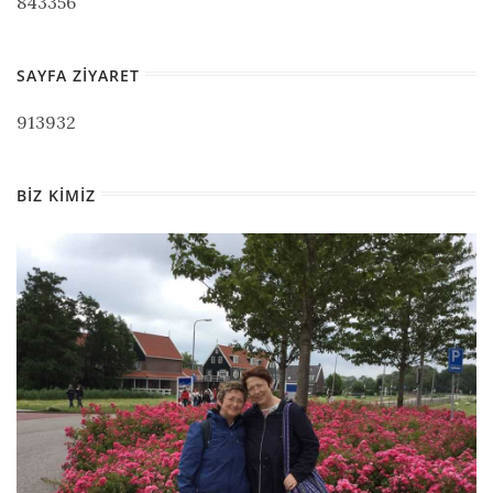
843356
SAYFA ZIYARET
913932
BIZ KIMIZ