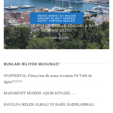
CRUISE GEMİSİ İLE BALEAR
ADALARI VE BATI AKDENİZ
GEZİSİ
YURTDIŞI GEZILER
CRUISE GEMİSİ İLE BALEAR ADALARI & BATI
AKDENİZ GEZİSİ
13 TEMMUZ 2026
BUNLARI BILIYOR MUSUNUZ?
WUPPERTAL-Dünya’nın ilk asma treninin Fil Tuffi ile
ilgisi??????
MASUMİYET MÜZESİ-AŞKIN BÖYLESİ…….
BAVULDA NELER OLMALI VE NASIL HAZIRLANMALI