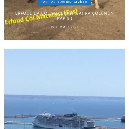
FAS
FAS
YURTDIŞI GEZILER
ERFOUD’DA ÇÖL MACERASI (SAHRA ÇÖLÜNÜN
KAPISI)
19 TEMMUZ 2026