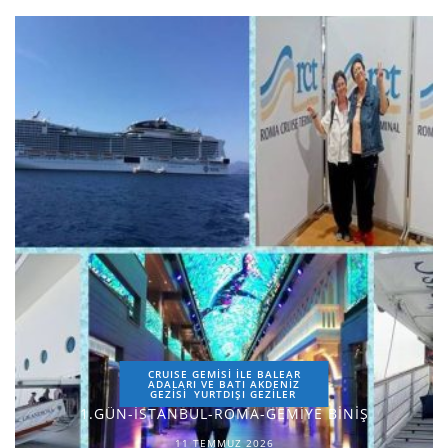
CRUISE GEMİSİ İLE BALEAR
ADALARI VE BATI AKDENİZ
GEZİSİ
YURTDIŞI GEZILER
1.GÜN-İSTANBUL-ROMA-GEMİYE BİNİŞ
11 TEMMUZ 2026