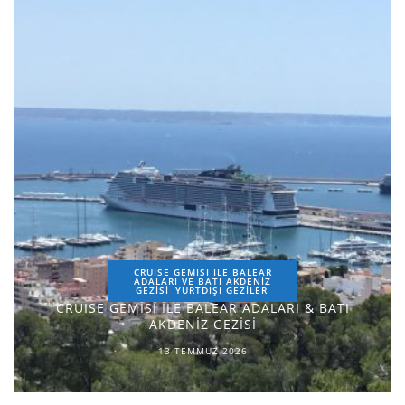
CRUISE GEMİSİ İLE BALEAR
ADALARI VE BATI AKDENİZ
GEZİSİ
YURTDIŞI GEZILER
CRUISE GEMİSİ İLE BALEAR ADALARI & BATI
AKDENİZ GEZİSİ
13 TEMMUZ 2026