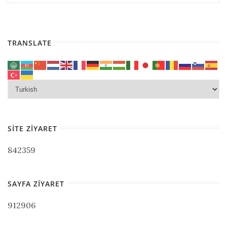
TRANSLATE
SITE ZIYARET
842359
SAYFA ZIYARET
912906