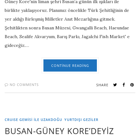
Güney Kore'nin liman şehri Busan’a günün ilk ışıkları ile
birlikte yaklaşıyoruz. Planımız öncelikle Türk Şehitliğinin de
yer aldığı Birleşmiş Milletler Anıt Mezarlığına gitmek.
Şehitlikten sonra Busan Müzesi, Gwangalli Beach, Haeundae
Beach, Sealife Akvaryum, Barış Parkı, Jagalchi Fish Market' e
gideceğiz.…
CONTINUE READING
NO COMMENTS
SHARE
CRUISE GEMİSİ İLE UZAKDOĞU
YURTDIŞI GEZILER
BUSAN-GÜNEY KORE’DEYİZ