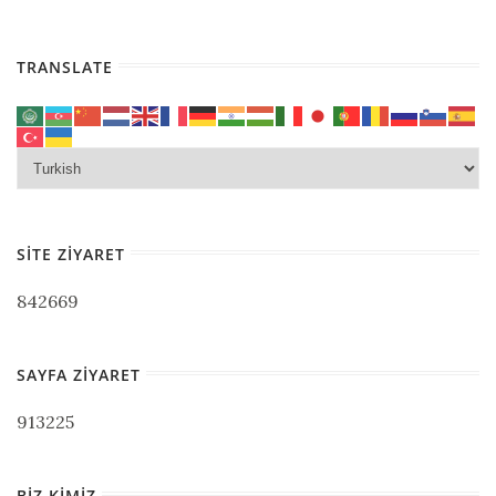
TRANSLATE
SITE ZIYARET
842669
SAYFA ZIYARET
913225
BIZ KIMIZ