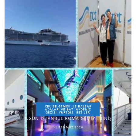
CRUISE GEMİSİ İLE BALEAR
ADALARI VE BATI AKDENİZ
GEZİSİ
YURTDIŞI GEZILER
1.GÜN-İSTANBUL-ROMA-GEMİYE BİNİŞ
11 TEMMUZ 2026