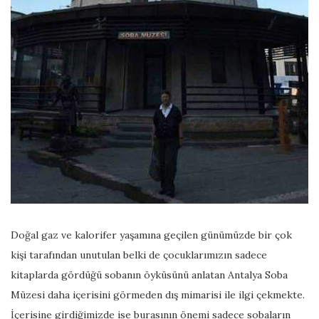
Doğal gaz ve kalorifer yaşamına geçilen günümüzde bir çok
kişi tarafından unutulan belki de çocuklarımızın sadece
kitaplarda gördüğü sobanın öyküsünü anlatan Antalya Soba
Müzesi daha içerisini görmeden dış mimarisi ile ilgi çekmekte.
İçerisine girdiğimizde ise burasının önemi sadece sobaların