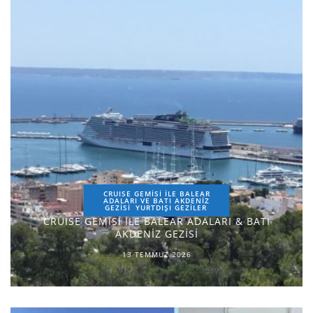
CRUISE GEMİSİ İLE BALEAR
ADALARI VE BATI AKDENİZ
GEZİSİ
YURTDIŞI GEZILER
CRUISE GEMİSİ İLE BALEAR ADALARI & BATI
AKDENİZ GEZİSİ
13 TEMMUZ 2026