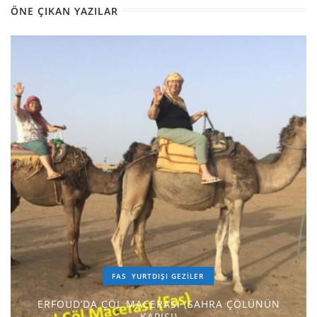
ÖNE ÇIKAN YAZILAR
FAS
YURTDIŞI GEZILER
ERFOUD’DA ÇÖL MACERASI (SAHRA ÇÖLÜNÜN
KAPISI)