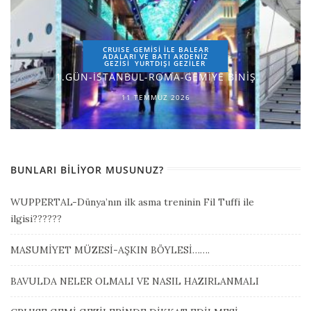
CRUISE GEMİSİ İLE BALEAR
ADALARI VE BATI AKDENİZ
GEZİSİ
YURTDIŞI GEZILER
1.GÜN-İSTANBUL-ROMA-GEMİYE BİNİŞ
11 TEMMUZ 2026
BUNLARI BILIYOR MUSUNUZ?
WUPPERTAL-Dünya’nın ilk asma treninin Fil Tuffi ile
ilgisi??????
MASUMİYET MÜZESİ-AŞKIN BÖYLESİ…….
BAVULDA NELER OLMALI VE NASIL HAZIRLANMALI