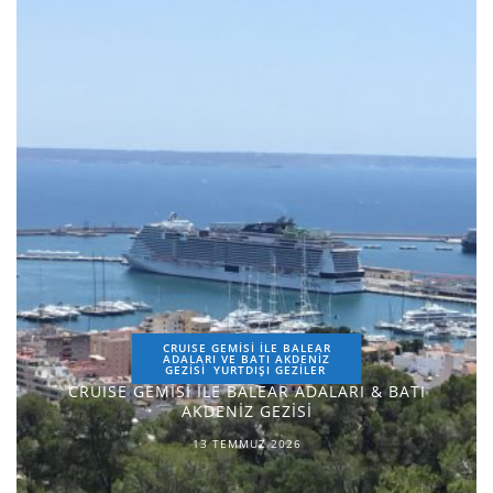
CRUISE GEMİSİ İLE BALEAR
ADALARI VE BATI AKDENİZ
GEZİSİ
YURTDIŞI GEZILER
CRUISE GEMİSİ İLE BALEAR ADALARI & BATI
AKDENİZ GEZİSİ
13 TEMMUZ 2026