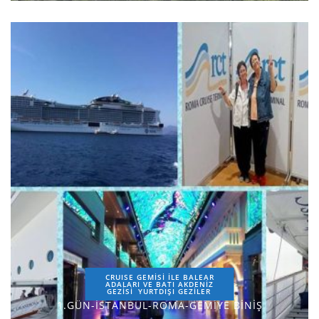
CRUISE GEMİSİ İLE BALEAR
ADALARI VE BATI AKDENİZ
GEZİSİ
YURTDIŞI GEZILER
1.GÜN-İSTANBUL-ROMA-GEMİYE BİNİŞ