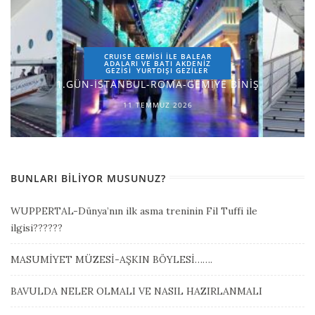
CRUISE GEMİSİ İLE BALEAR
ADALARI VE BATI AKDENİZ
GEZİSİ
YURTDIŞI GEZILER
1.GÜN-İSTANBUL-ROMA-GEMİYE BİNİŞ
11 TEMMUZ 2026
BUNLARI BILIYOR MUSUNUZ?
WUPPERTAL-Dünya’nın ilk asma treninin Fil Tuffi ile
ilgisi??????
MASUMİYET MÜZESİ-AŞKIN BÖYLESİ…….
BAVULDA NELER OLMALI VE NASIL HAZIRLANMALI