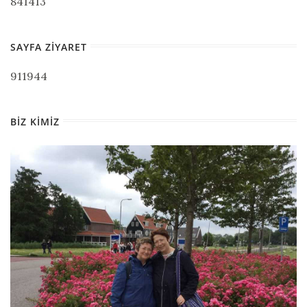
841413
SAYFA ZIYARET
911944
BIZ KIMIZ