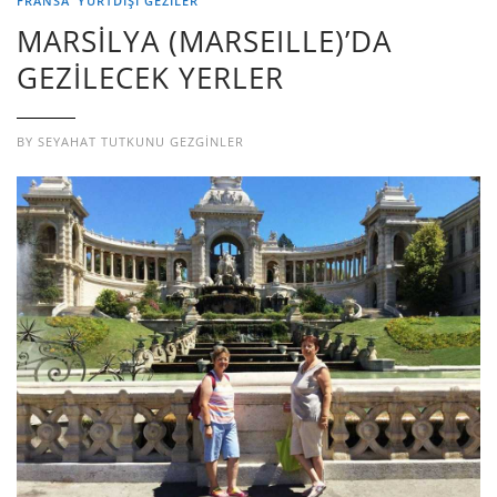
FRANSA
YURTDIŞI GEZILER
MARSİLYA (MARSEILLE)’DA
GEZİLECEK YERLER
BY
SEYAHAT TUTKUNU GEZGINLER