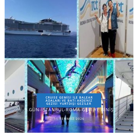
CRUISE GEMİSİ İLE BALEAR
ADALARI VE BATI AKDENİZ
GEZİSİ
YURTDIŞI GEZILER
1.GÜN-İSTANBUL-ROMA-GEMİYE BİNİŞ
11 TEMMUZ 2026