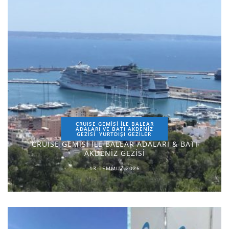
CRUISE GEMİSİ İLE BALEAR
ADALARI VE BATI AKDENİZ
GEZİSİ
YURTDIŞI GEZILER
CRUISE GEMİSİ İLE BALEAR ADALARI & BATI
AKDENİZ GEZİSİ
13 TEMMUZ 2026