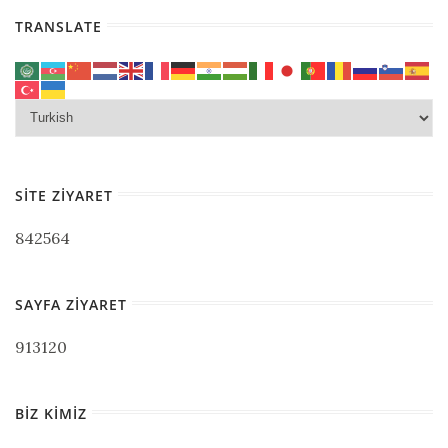
TRANSLATE
SITE ZIYARET
842564
SAYFA ZIYARET
913120
BIZ KIMIZ