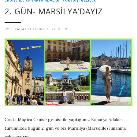
CRUISE İLE KANARYA ADALARI
YURTDIŞI GEZILER
2. GÜN- MARSİLYA’DAYIZ
BY
SEYAHAT TUTKUNU GEZGINLER
Costa Magica Cruise gemisi ile yaptığımız Kanarya Adaları
turumuzda bugün 2. gün ve biz Marsilya (Marseille) limanına
yaklaşıyoruz.…