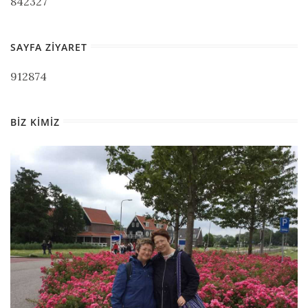
842327
SAYFA ZIYARET
912874
BIZ KIMIZ