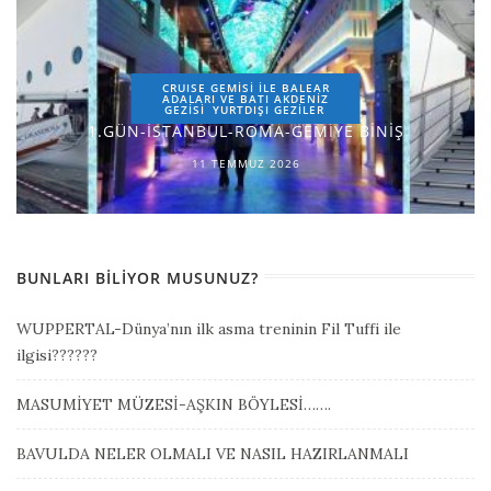
CRUISE GEMİSİ İLE BALEAR
ADALARI VE BATI AKDENİZ
GEZİSİ
YURTDIŞI GEZILER
1.GÜN-İSTANBUL-ROMA-GEMİYE BİNİŞ
11 TEMMUZ 2026
BUNLARI BILIYOR MUSUNUZ?
WUPPERTAL-Dünya’nın ilk asma treninin Fil Tuffi ile
ilgisi??????
MASUMİYET MÜZESİ-AŞKIN BÖYLESİ…….
BAVULDA NELER OLMALI VE NASIL HAZIRLANMALI