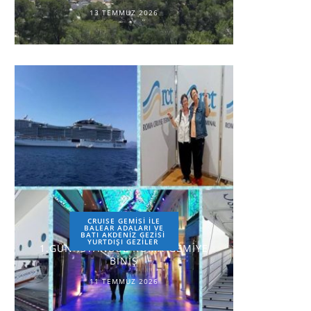
13 TEMMUZ 2026
CRUISE GEMİSİ İLE
BALEAR ADALARI VE
BATI AKDENİZ GEZİSİ
YURTDIŞI GEZILER
1.GÜN-İSTANBUL-ROMA-GEMİYE
BİNİŞ
11 TEMMUZ 2026