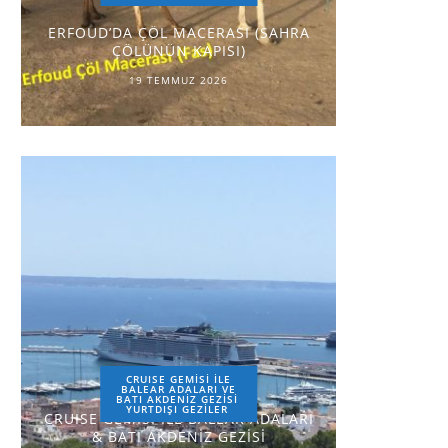
ERFOUD’DA ÇÖL MACERASI (SAHRA
ÇÖLÜNÜN KAPISI)
19 TEMMUZ 2026
CRUISE GEMİSİ İLE
BALEAR ADALARI VE
BATI AKDENİZ GEZİSİ
YURTDIŞI GEZILER
CRUISE GEMİSİ İLE BALEAR ADALARI
& BATI AKDENİZ GEZİSİ