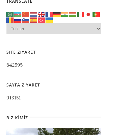
TRANSLATE
SITE ZIYARET
842595
SAYFA ZIYARET
913151
BIZ KIMIZ