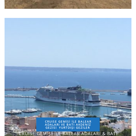
CRUISE GEMİSİ İLE BALEAR
ADALARI VE BATI AKDENİZ
GEZİSİ
YURTDIŞI GEZILER
CRUISE GEMİSİ İLE BALEAR ADALARI & BATI