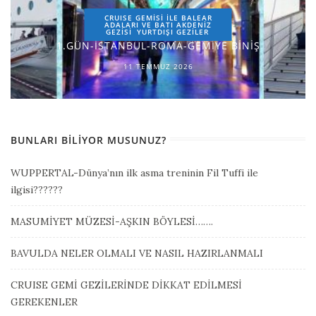
CRUISE GEMİSİ İLE BALEAR
ADALARI VE BATI AKDENİZ
GEZİSİ
YURTDIŞI GEZILER
1.GÜN-İSTANBUL-ROMA-GEMİYE BİNİŞ
11 TEMMUZ 2026
BUNLARI BILIYOR MUSUNUZ?
WUPPERTAL-Dünya’nın ilk asma treninin Fil Tuffi ile
ilgisi??????
MASUMİYET MÜZESİ-AŞKIN BÖYLESİ…….
BAVULDA NELER OLMALI VE NASIL HAZIRLANMALI
CRUISE GEMİ GEZİLERİNDE DİKKAT EDİLMESİ
GEREKENLER