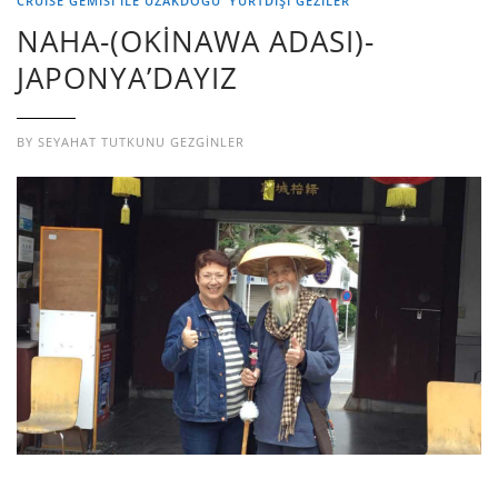
CRUISE GEMİSİ İLE UZAKDOĞU
YURTDIŞI GEZILER
NAHA-(OKİNAWA ADASI)-
JAPONYA’DAYIZ
BY
SEYAHAT TUTKUNU GEZGINLER