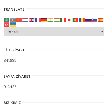
TRANSLATE
SITE ZIYARET
841883
SAYFA ZIYARET
912423
BIZ KIMIZ