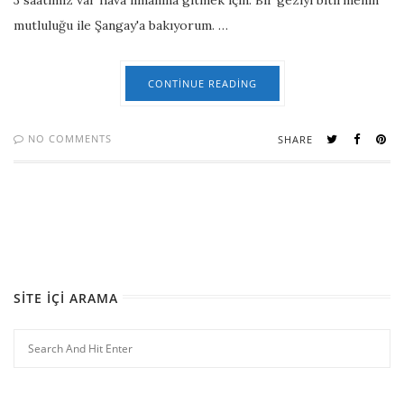
3 saatimiz var hava limanına gitmek için. Bir geziyi bitirmenin
mutluluğu ile Şangay'a bakıyorum. …
CONTINUE READING
NO COMMENTS
SHARE
SITE İÇI ARAMA