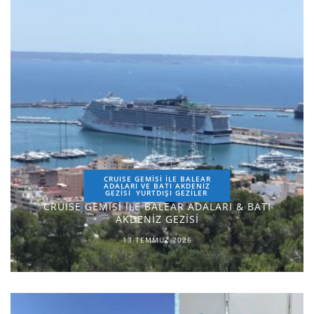
CRUISE GEMİSİ İLE BALEAR
ADALARI VE BATI AKDENİZ
GEZİSİ
YURTDIŞI GEZILER
CRUISE GEMİSİ İLE BALEAR ADALARI & BATI
AKDENİZ GEZİSİ
13 TEMMUZ 2026