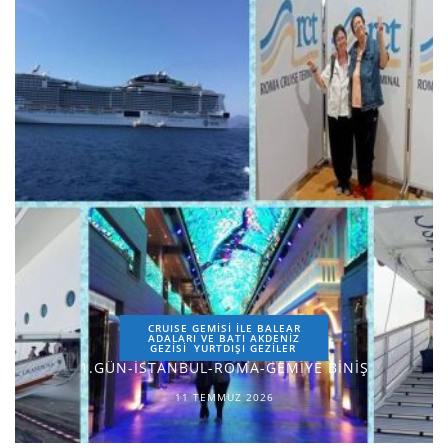
CRUISE GEMİSİ İLE BALEAR
ADALARI VE BATI AKDENİZ
GEZİSİ
YURTDIŞI GEZILER
1.GÜN-İSTANBUL-ROMA-GEMİYE BİNİŞ
11 TEMMUZ 2026