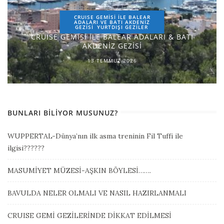
CRUISE GEMİSİ İLE BALEAR
ADALARI VE BATI AKDENİZ
GEZİSİ
YURTDIŞI GEZILER
CRUISE GEMİSİ İLE BALEAR ADALARI & BATI
AKDENİZ GEZİSİ
13 TEMMUZ 2026
BUNLARI BILIYOR MUSUNUZ?
WUPPERTAL-Dünya’nın ilk asma treninin Fil Tuffi ile
ilgisi??????
MASUMİYET MÜZESİ-AŞKIN BÖYLESİ…….
BAVULDA NELER OLMALI VE NASIL HAZIRLANMALI
CRUISE GEMİ GEZİLERİNDE DİKKAT EDİLMESİ