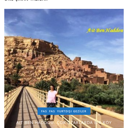
FAS
FAS
YURTDIŞI GEZILER
AIT BEN HADDOU- ÇOK UZAKLARDA BİR KÖY