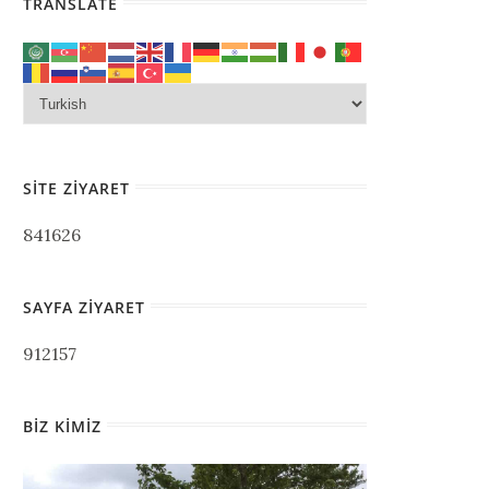
TRANSLATE
SITE ZIYARET
841626
SAYFA ZIYARET
912157
BIZ KIMIZ