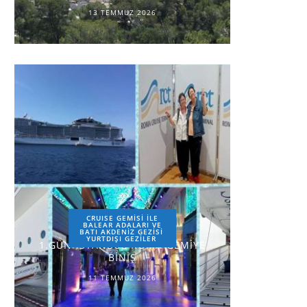
13 TEMMUZ 2026
CRUISE GEMİSİ İLE
BALEAR ADALARI VE
BATI AKDENİZ GEZİSİ
YURTDIŞI GEZILER
1.GÜN-İSTANBUL-ROMA-GEMİYE
BİNİŞ
11 TEMMUZ 2026