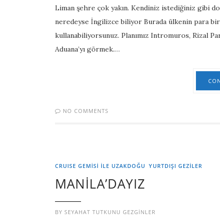
Liman şehre çok yakın. Kendiniz istediğiniz gibi do
neredeyse İngilizce biliyor Burada ülkenin para bi
kullanabiliyorsunuz. Planımız Intromuros, Rizal Pa
Aduana’yı görmek.…
CON
NO COMMENTS
CRUISE GEMİSİ İLE UZAKDOĞU
YURTDIŞI GEZILER
MANİLA’DAYIZ
BY
SEYAHAT TUTKUNU GEZGINLER