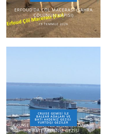
ERFOUD’DA ÇÖL MACERASI (SAHRA
ÇÖLÜNÜN KAPISI)
19 TEMMUZ 2026
CRUISE GEMİSİ İLE
BALEAR ADALARI VE
BATI AKDENİZ GEZİSİ
YURTDIŞI GEZILER
CRUISE GEMİSİ İLE BALEAR ADALARI
& BATI AKDENİZ GEZİSİ