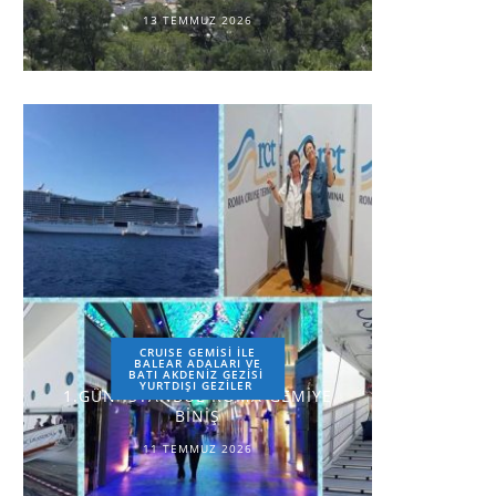
13 TEMMUZ 2026
CRUISE GEMİSİ İLE
BALEAR ADALARI VE
BATI AKDENİZ GEZİSİ
YURTDIŞI GEZILER
1.GÜN-İSTANBUL-ROMA-GEMİYE
BİNİŞ
11 TEMMUZ 2026