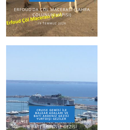
ERFOUD’DA ÇÖL MACERASI (SAHRA
ÇÖLÜNÜN KAPISI)
19 TEMMUZ 2026
CRUISE GEMİSİ İLE
BALEAR ADALARI VE
BATI AKDENİZ GEZİSİ
YURTDIŞI GEZILER
CRUISE GEMİSİ İLE BALEAR ADALARI
& BATI AKDENİZ GEZİSİ