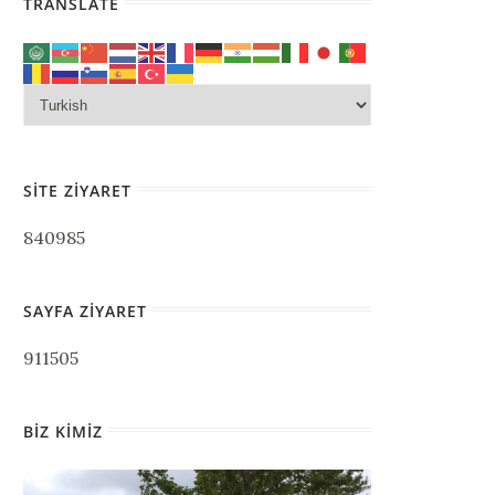
TRANSLATE
SITE ZIYARET
840985
SAYFA ZIYARET
911505
BIZ KIMIZ