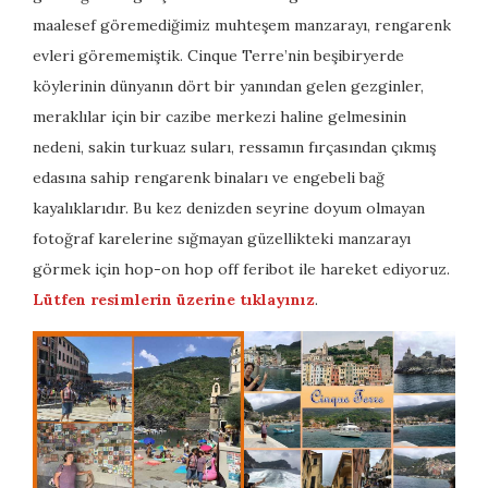
maalesef göremediğimiz muhteşem manzarayı, rengarenk
evleri görememiştik. Cinque Terre’nin beşibiryerde
köylerinin dünyanın dört bir yanından gelen gezginler,
meraklılar için bir cazibe merkezi haline gelmesinin
nedeni, sakin turkuaz suları, ressamın fırçasından çıkmış
edasına sahip rengarenk binaları ve engebeli bağ
kayalıklarıdır. Bu kez denizden seyrine doyum olmayan
fotoğraf karelerine sığmayan güzellikteki manzarayı
görmek için hop-on hop off feribot ile hareket ediyoruz.
Lütfen resimlerin üzerine tıklayınız
.