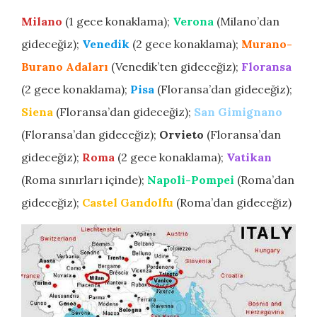
Milano
(1 gece konaklama);
Verona
(Milano’dan
gideceğiz);
Venedik
(2 gece konaklama);
Murano-
Burano Adaları
(Venedik’ten gideceğiz);
Floransa
(2 gece konaklama);
Pisa
(Floransa’dan gideceğiz);
Siena
(Floransa’dan gideceğiz);
San Gimignano
(Floransa’dan gideceğiz);
Orvieto
(Floransa’dan
gideceğiz);
Roma
(2 gece konaklama);
Vatikan
(Roma sınırları içinde);
Napoli-Pompei
(Roma’dan
gideceğiz);
Castel Gandolfu
(Roma’dan gideceğiz)