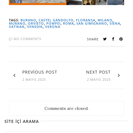
TAGS:
BURANO
,
CASTEL GANDOLFO
,
FLORANSA
,
MILANO
,
MURANO
,
ORVIETO
,
POMPEI
,
ROMA
,
SAN GIMIGNANO
,
SIENA
,
VATIKAN
,
VENEDİK
,
VERONA
NO COMMENTS
SHARE
PREVIOUS POST
NEXT POST
2 MAYIS 2025
2 MAYIS 2025
Comments are closed.
SITE İÇI ARAMA