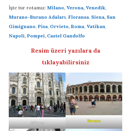
İşte tur rotamız:
Milano,
Verona
,
Venedik
,
Murano-Burano Adaları
,
Floransa
,
Siena,
San
Gimignano
,
Pisa
,
Orvieto,
Roma
,
Vatikan
,
Napoli,
Pompei,
Castel Gandolfo
Resim üzeri yazılara da
tıklayabilirsiniz
Verona
Milano