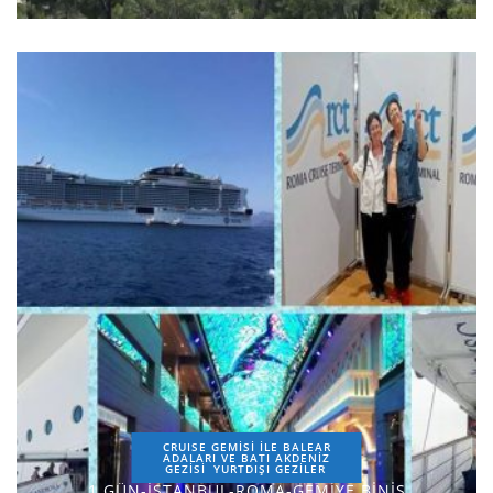
CRUISE GEMİSİ İLE BALEAR
ADALARI VE BATI AKDENİZ
GEZİSİ
YURTDIŞI GEZILER
1.GÜN-İSTANBUL-ROMA-GEMİYE BİNİŞ