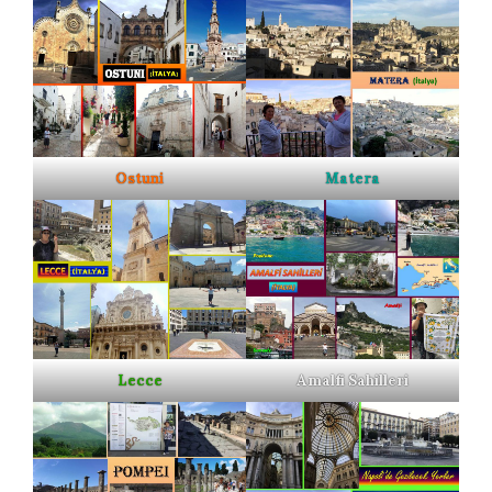
Ostuni
Matera
Lecce
Amalfi Sahilleri