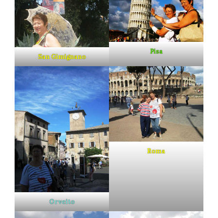
Pisa
San Gimignano
Roma
Orveito