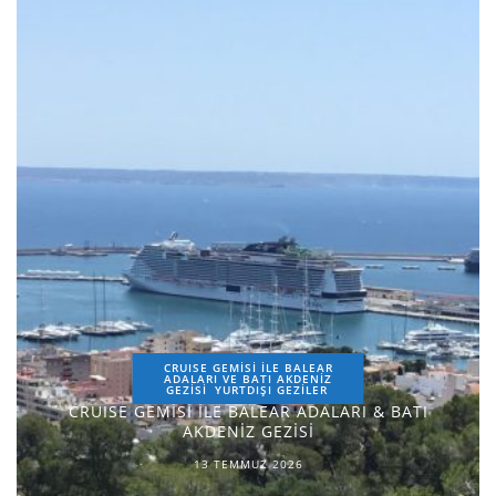
CRUISE GEMİSİ İLE BALEAR
ADALARI VE BATI AKDENİZ
GEZİSİ
YURTDIŞI GEZILER
CRUISE GEMİSİ İLE BALEAR ADALARI & BATI
AKDENİZ GEZİSİ
13 TEMMUZ 2026