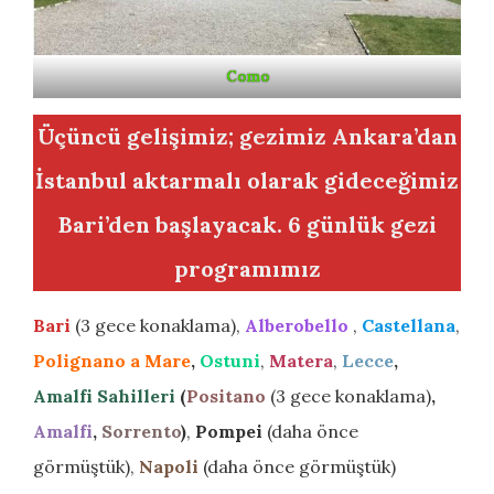
Como
Üçüncü gelişimiz; gezimiz Ankara’dan
İstanbul aktarmalı olarak gideceğimiz
Bari’den başlayacak. 6 günlük gezi
programımız
Bari
(3 gece konaklama),
Alberobello
,
Castellana
,
Polignano a Mare
,
Ostuni
,
Matera
,
Lecce
,
Amalfi Sahilleri
(
Positano
(3 gece konaklama)
,
Amalfi
,
Sorrento
)
,
Pompei
(daha önce
görmüştük),
Napoli
(daha önce görmüştük)