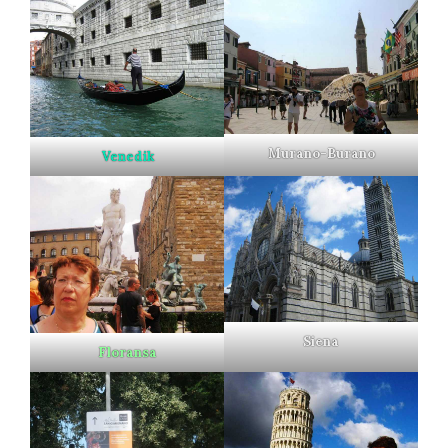
Murano-Burano
Venedik
Siena
Floransa