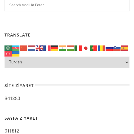
TRANSLATE
SITE ZIYARET
841283
SAYFA ZIYARET
911812