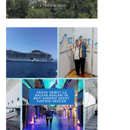
13 TEMMUZ 2026
CRUISE GEMİSİ İLE
BALEAR ADALARI VE
BATI AKDENİZ GEZİSİ
YURTDIŞI GEZILER
1.GÜN-İSTANBUL-ROMA-GEMİYE
BİNİŞ
11 TEMMUZ 2026