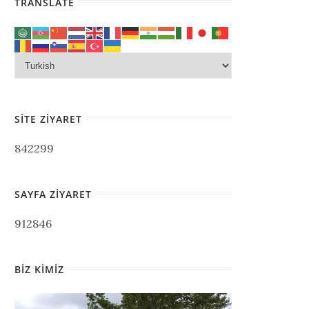
TRANSLATE
SITE ZIYARET
842299
SAYFA ZIYARET
912846
BIZ KIMIZ