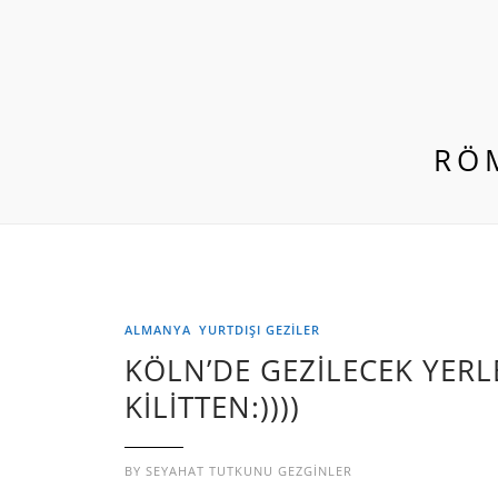
RÖ
ALMANYA
YURTDIŞI GEZILER
KÖLN’DE GEZİLECEK YER
KILITTEN:))))
BY
SEYAHAT TUTKUNU GEZGINLER