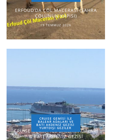
ERFOUD’DA ÇÖL MACERASI (SAHRA
ÇÖLÜNÜN KAPISI)
19 TEMMUZ 2026
CRUISE GEMİSİ İLE
BALEAR ADALARI VE
BATI AKDENİZ GEZİSİ
YURTDIŞI GEZILER
CRUISE GEMİSİ İLE BALEAR ADALARI
& BATI AKDENİZ GEZİSİ