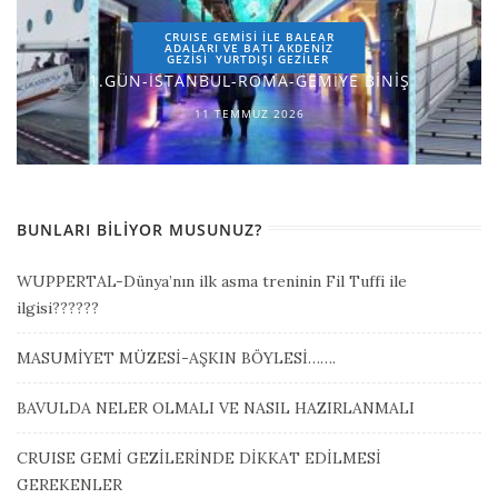
CRUISE GEMİSİ İLE BALEAR
ADALARI VE BATI AKDENİZ
GEZİSİ
YURTDIŞI GEZILER
1.GÜN-İSTANBUL-ROMA-GEMİYE BİNİŞ
11 TEMMUZ 2026
BUNLARI BILIYOR MUSUNUZ?
WUPPERTAL-Dünya’nın ilk asma treninin Fil Tuffi ile
ilgisi??????
MASUMİYET MÜZESİ-AŞKIN BÖYLESİ…….
BAVULDA NELER OLMALI VE NASIL HAZIRLANMALI
CRUISE GEMİ GEZİLERİNDE DİKKAT EDİLMESİ
GEREKENLER