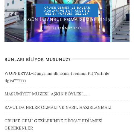
CRUISE GEMİSİ İLE BALEAR
ADALARI VE BATI AKDENİZ
GEZİSİ
YURTDIŞI GEZILER
1.GÜN-İSTANBUL-ROMA-GEMİYE BİNİŞ
11 TEMMUZ 2026
BUNLARI BILIYOR MUSUNUZ?
WUPPERTAL-Dünya’nın ilk asma treninin Fil Tuffi ile
ilgisi??????
MASUMİYET MÜZESİ-AŞKIN BÖYLESİ…….
BAVULDA NELER OLMALI VE NASIL HAZIRLANMALI
CRUISE GEMİ GEZİLERİNDE DİKKAT EDİLMESİ
GEREKENLER