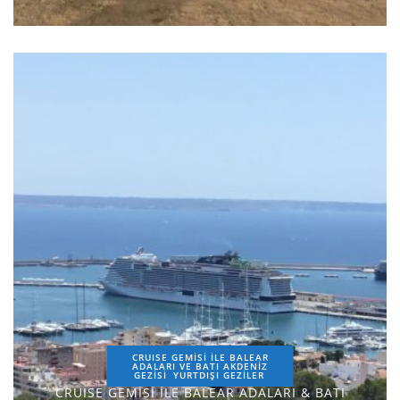
CRUISE GEMİSİ İLE BALEAR
ADALARI VE BATI AKDENİZ
GEZİSİ
YURTDIŞI GEZILER
CRUISE GEMİSİ İLE BALEAR ADALARI & BATI