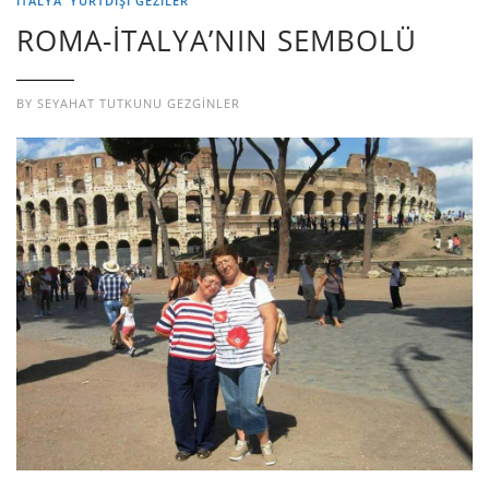
İTALYA
YURTDIŞI GEZILER
ROMA-İTALYA’NIN SEMBOLÜ
BY
SEYAHAT TUTKUNU GEZGINLER