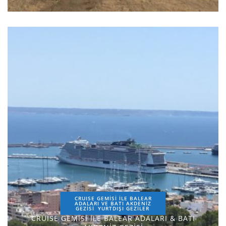
CRUISE GEMİSİ İLE BALEAR
ADALARI VE BATI AKDENİZ
GEZİSİ
YURTDIŞI GEZILER
CRUISE GEMİSİ İLE BALEAR ADALARI & BATI