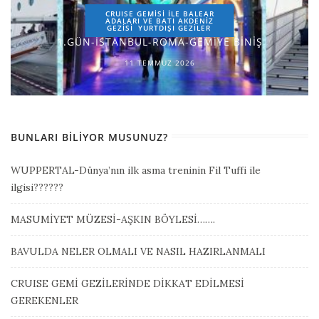
CRUISE GEMİSİ İLE BALEAR
ADALARI VE BATI AKDENİZ
GEZİSİ
YURTDIŞI GEZILER
1.GÜN-İSTANBUL-ROMA-GEMİYE BİNİŞ
11 TEMMUZ 2026
BUNLARI BILIYOR MUSUNUZ?
WUPPERTAL-Dünya’nın ilk asma treninin Fil Tuffi ile
ilgisi??????
MASUMİYET MÜZESİ-AŞKIN BÖYLESİ…….
BAVULDA NELER OLMALI VE NASIL HAZIRLANMALI
CRUISE GEMİ GEZİLERİNDE DİKKAT EDİLMESİ
GEREKENLER