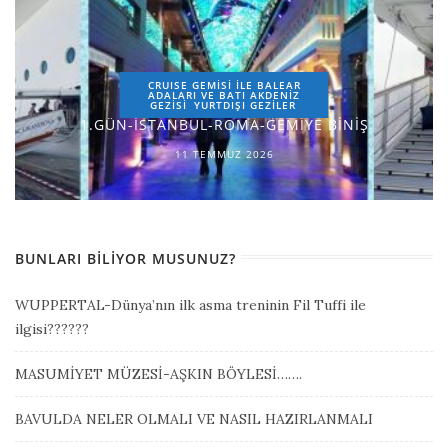
CRUISE GEMİSİ İLE BALEAR
ADALARI VE BATI AKDENİZ
GEZİSİ
YURTDIŞI GEZILER
1.GÜN-İSTANBUL-ROMA-GEMİYE BİNİŞ
11 TEMMUZ 2026
BUNLARI BILIYOR MUSUNUZ?
WUPPERTAL-Dünya’nın ilk asma treninin Fil Tuffi ile
ilgisi??????
MASUMİYET MÜZESİ-AŞKIN BÖYLESİ…….
BAVULDA NELER OLMALI VE NASIL HAZIRLANMALI