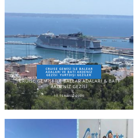
CRUISE GEMİSİ İLE BALEAR
ADALARI VE BATI AKDENİZ
GEZİSİ
YURTDIŞI GEZILER
CRUISE GEMİSİ İLE BALEAR ADALARI & BATI
AKDENİZ GEZİSİ
13 TEMMUZ 2026