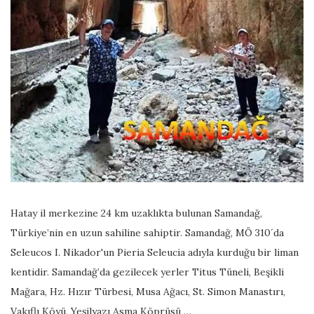
Hatay il merkezine 24 km uzaklıkta bulunan Samandağ,
Türkiye’nin en uzun sahiline sahiptir. Samandağ, MÖ 310´da
Seleucos I. Nikador'un Pieria Seleucia adıyla kurduğu bir liman
kentidir. Samandağ’da gezilecek yerler Titus Tüneli, Beşikli
Mağara, Hz. Hızır Türbesi, Musa Ağacı, St. Simon Manastırı,
Vakıflı Köyü, Yeşilyazı Asma Köprüsü …