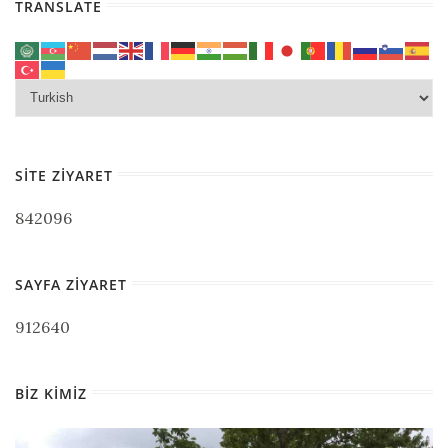
TRANSLATE
SITE ZIYARET
842096
SAYFA ZIYARET
912640
BIZ KIMIZ