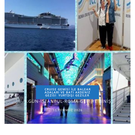
CRUISE GEMİSİ İLE BALEAR
ADALARI VE BATI AKDENİZ
GEZİSİ
YURTDIŞI GEZILER
1.GÜN-İSTANBUL-ROMA-GEMİYE BİNİŞ
11 TEMMUZ 2026