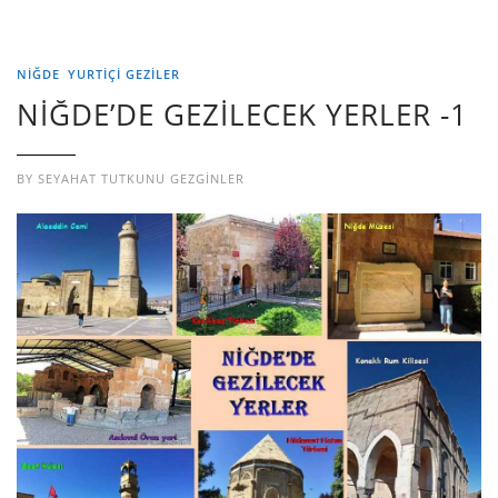
NİĞDE
YURTIÇI GEZILER
NİĞDE’DE GEZİLECEK YERLER -1
BY
SEYAHAT TUTKUNU GEZGINLER