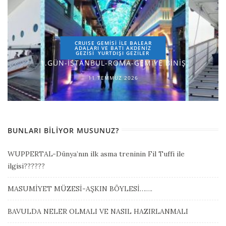
CRUISE GEMİSİ İLE BALEAR
ADALARI VE BATI AKDENİZ
GEZİSİ
YURTDIŞI GEZILER
1.GÜN-İSTANBUL-ROMA-GEMİYE BİNİŞ
11 TEMMUZ 2026
BUNLARI BILIYOR MUSUNUZ?
WUPPERTAL-Dünya’nın ilk asma treninin Fil Tuffi ile
ilgisi??????
MASUMİYET MÜZESİ-AŞKIN BÖYLESİ…….
BAVULDA NELER OLMALI VE NASIL HAZIRLANMALI