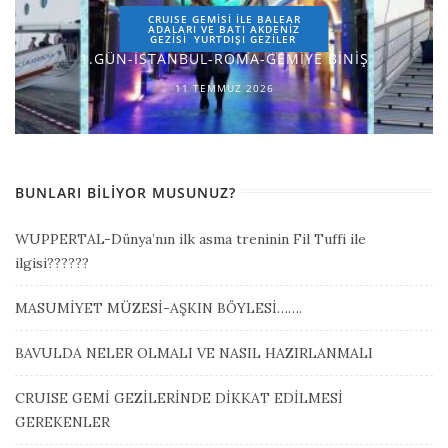
CRUISE GEMİSİ İLE BALEAR
ADALARI VE BATI AKDENİZ
GEZİSİ
YURTDIŞI GEZILER
1.GÜN-İSTANBUL-ROMA-GEMİYE BİNİŞ
11 TEMMUZ 2026
BUNLARI BILIYOR MUSUNUZ?
WUPPERTAL-Dünya’nın ilk asma treninin Fil Tuffi ile
ilgisi??????
MASUMİYET MÜZESİ-AŞKIN BÖYLESİ…….
BAVULDA NELER OLMALI VE NASIL HAZIRLANMALI
CRUISE GEMİ GEZİLERİNDE DİKKAT EDİLMESİ
GEREKENLER