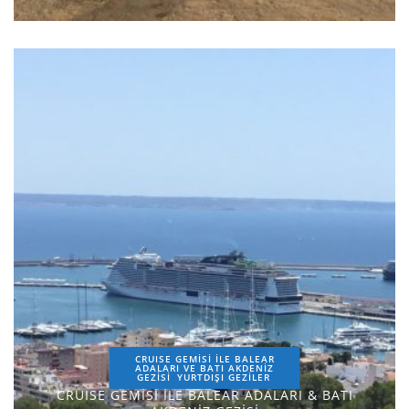
CRUISE GEMİSİ İLE BALEAR
ADALARI VE BATI AKDENİZ
GEZİSİ
YURTDIŞI GEZILER
CRUISE GEMİSİ İLE BALEAR ADALARI & BATI