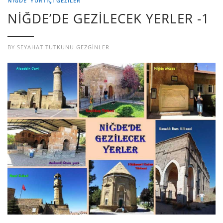
NİĞDE
YURTIÇI GEZILER
NİĞDE’DE GEZİLECEK YERLER -1
BY
SEYAHAT TUTKUNU GEZGINLER