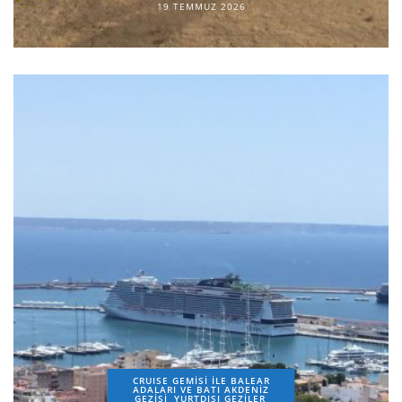
19 TEMMUZ 2026
CRUISE GEMİSİ İLE BALEAR
ADALARI VE BATI AKDENİZ
GEZİSİ
YURTDIŞI GEZILER