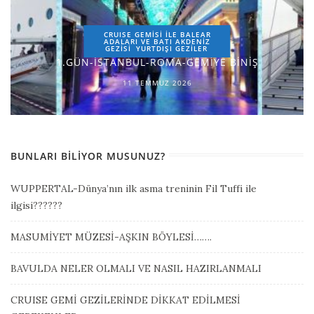
CRUISE GEMİSİ İLE BALEAR
ADALARI VE BATI AKDENİZ
GEZİSİ
YURTDIŞI GEZILER
1.GÜN-İSTANBUL-ROMA-GEMİYE BİNİŞ
11 TEMMUZ 2026
BUNLARI BILIYOR MUSUNUZ?
WUPPERTAL-Dünya’nın ilk asma treninin Fil Tuffi ile
ilgisi??????
MASUMİYET MÜZESİ-AŞKIN BÖYLESİ…….
BAVULDA NELER OLMALI VE NASIL HAZIRLANMALI
CRUISE GEMİ GEZİLERİNDE DİKKAT EDİLMESİ