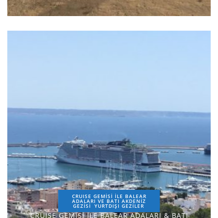
CRUISE GEMİSİ İLE BALEAR
ADALARI VE BATI AKDENİZ
GEZİSİ
YURTDIŞI GEZILER
CRUISE GEMİSİ İLE BALEAR ADALARI & BATI