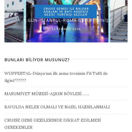
CRUISE GEMİSİ İLE BALEAR
ADALARI VE BATI AKDENİZ
GEZİSİ
YURTDIŞI GEZILER
1.GÜN-İSTANBUL-ROMA-GEMİYE BİNİŞ
11 TEMMUZ 2026
BUNLARI BILIYOR MUSUNUZ?
WUPPERTAL-Dünya’nın ilk asma treninin Fil Tuffi ile
ilgisi??????
MASUMİYET MÜZESİ-AŞKIN BÖYLESİ…….
BAVULDA NELER OLMALI VE NASIL HAZIRLANMALI
CRUISE GEMİ GEZİLERİNDE DİKKAT EDİLMESİ
GEREKENLER