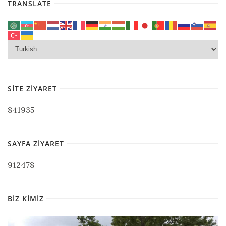
TRANSLATE
SITE ZIYARET
841935
SAYFA ZIYARET
912478
BIZ KIMIZ