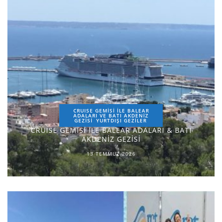
CRUISE GEMİSİ İLE BALEAR
ADALARI VE BATI AKDENİZ
GEZİSİ
YURTDIŞI GEZILER
CRUISE GEMİSİ İLE BALEAR ADALARI & BATI
AKDENİZ GEZİSİ
13 TEMMUZ 2026