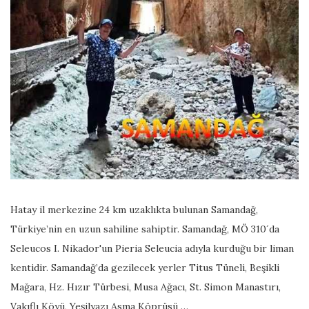
Hatay il merkezine 24 km uzaklıkta bulunan Samandağ,
Türkiye’nin en uzun sahiline sahiptir. Samandağ, MÖ 310´da
Seleucos I. Nikador'un Pieria Seleucia adıyla kurduğu bir liman
kentidir. Samandağ’da gezilecek yerler Titus Tüneli, Beşikli
Mağara, Hz. Hızır Türbesi, Musa Ağacı, St. Simon Manastırı,
Vakıflı Köyü, Yeşilyazı Asma Köprüsü …