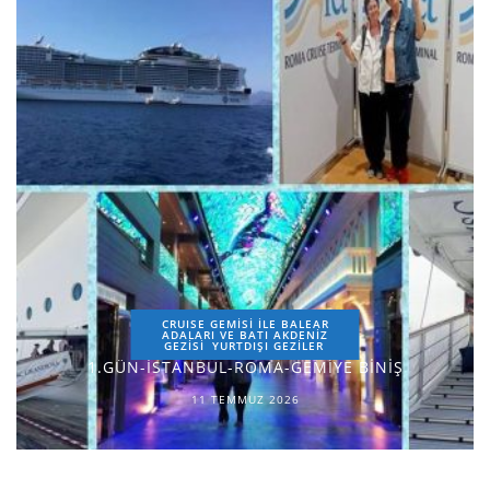
CRUISE GEMİSİ İLE BALEAR
ADALARI VE BATI AKDENİZ
GEZİSİ
YURTDIŞI GEZILER
1.GÜN-İSTANBUL-ROMA-GEMİYE BİNİŞ
11 TEMMUZ 2026