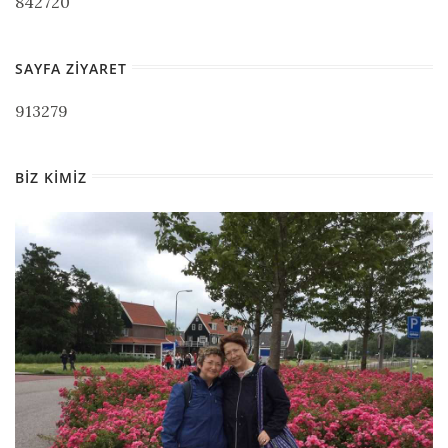
842720
SAYFA ZIYARET
913279
BIZ KIMIZ