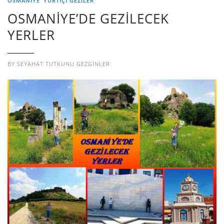
OSMANİYE
YURTIÇI GEZILER
OSMANİYE’DE GEZİLECEK
YERLER
BY
SEYAHAT TUTKUNU GEZGINLER