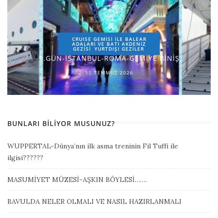
CRUISE GEMİSİ İLE BALEAR
ADALARI VE BATI AKDENİZ
GEZİSİ
YURTDIŞI GEZILER
1.GÜN-İSTANBUL-ROMA-GEMİYE BİNİŞ
11 TEMMUZ 2026
BUNLARI BILIYOR MUSUNUZ?
WUPPERTAL-Dünya’nın ilk asma treninin Fil Tuffi ile
ilgisi??????
MASUMİYET MÜZESİ-AŞKIN BÖYLESİ…….
BAVULDA NELER OLMALI VE NASIL HAZIRLANMALI