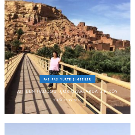
FAS
FAS
YURTDIŞI GEZILER
AIT BEN HADDOU- ÇOK UZAKLARDA BİR KÖY
9 AĞUSTOS 2026