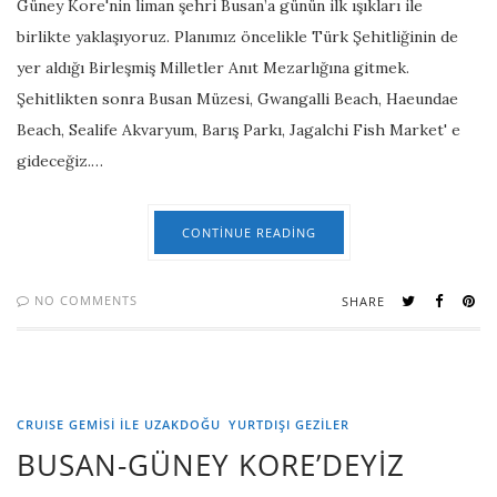
Güney Kore'nin liman şehri Busan’a günün ilk ışıkları ile
birlikte yaklaşıyoruz. Planımız öncelikle Türk Şehitliğinin de
yer aldığı Birleşmiş Milletler Anıt Mezarlığına gitmek.
Şehitlikten sonra Busan Müzesi, Gwangalli Beach, Haeundae
Beach, Sealife Akvaryum, Barış Parkı, Jagalchi Fish Market' e
gideceğiz.…
CONTINUE READING
NO COMMENTS
SHARE
CRUISE GEMİSİ İLE UZAKDOĞU
YURTDIŞI GEZILER
BUSAN-GÜNEY KORE’DEYİZ