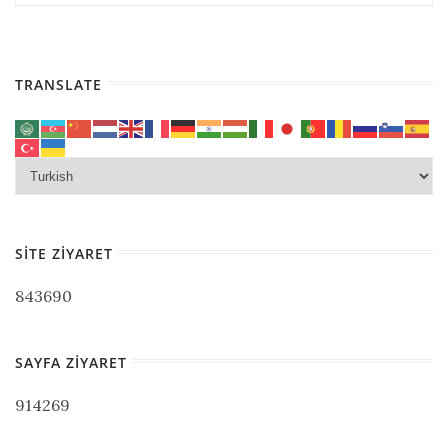
TRANSLATE
SITE ZIYARET
843690
SAYFA ZIYARET
914269