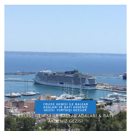
CRUISE GEMİSİ İLE BALEAR
ADALARI VE BATI AKDENİZ
GEZİSİ
YURTDIŞI GEZILER
CRUISE GEMİSİ İLE BALEAR ADALARI & BATI
AKDENİZ GEZİSİ
13 TEMMUZ 2026