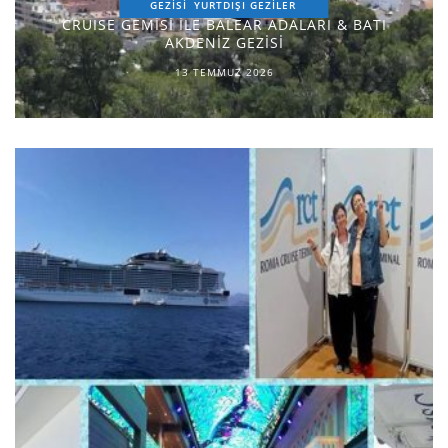
GEZİSİ
YURTDIŞI GEZILER
CRUISE GEMİSİ İLE BALEAR ADALARI & BATI
AKDENİZ GEZİSİ
13 TEMMUZ 2026