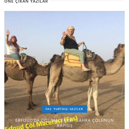
ÖNE ÇIKAN YAZILAR
FAS
YURTDIŞI GEZILER
ERFOUD’DA ÇÖL MACERASI (SAHRA ÇÖLÜNÜN
KAPISI)