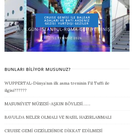
CRUISE GEMİSİ İLE BALEAR
ADALARI VE BATI AKDENİZ
GEZİSİ
YURTDIŞI GEZILER
1.GÜN-İSTANBUL-ROMA-GEMİYE BİNİŞ
11 TEMMUZ 2026
BUNLARI BILIYOR MUSUNUZ?
WUPPERTAL-Dünya’nın ilk asma treninin Fil Tuffi ile
ilgisi??????
MASUMİYET MÜZESİ-AŞKIN BÖYLESİ…….
BAVULDA NELER OLMALI VE NASIL HAZIRLANMALI
CRUISE GEMİ GEZİLERİNDE DİKKAT EDİLMESİ