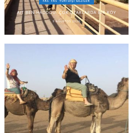
FAS
FAS
YURTDIŞI GEZILER
AIT BEN HADDOU- ÇOK UZAKLARDA BİR KÖY
9 AĞUSTOS 2026