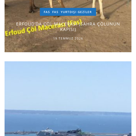
FAS
FAS
YURTDIŞI GEZILER
ERFOUD’DA ÇÖL MACERASI (SAHRA ÇÖLÜNÜN
KAPISI)
19 TEMMUZ 2026