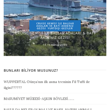
CRUISE GEMİSİ İLE BALEAR
ADALARI VE BATI AKDENİZ
GEZİSİ
YURTDIŞI GEZILER
CRUISE GEMİSİ İLE BALEAR ADALARI & BATI
AKDENİZ GEZİSİ
13 TEMMUZ 2026
BUNLARI BILIYOR MUSUNUZ?
WUPPERTAL-Dünya’nın ilk asma treninin Fil Tuffi ile
ilgisi??????
MASUMİYET MÜZESİ-AŞKIN BÖYLESİ…….
BAVULDA NELER OLMALI VE NASIL HAZIRLANMALI