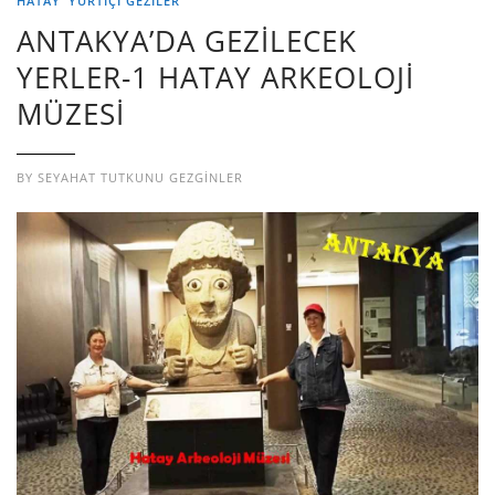
HATAY
YURTIÇI GEZILER
ANTAKYA’DA GEZİLECEK
YERLER-1 HATAY ARKEOLOJİ
MÜZESİ
BY
SEYAHAT TUTKUNU GEZGINLER