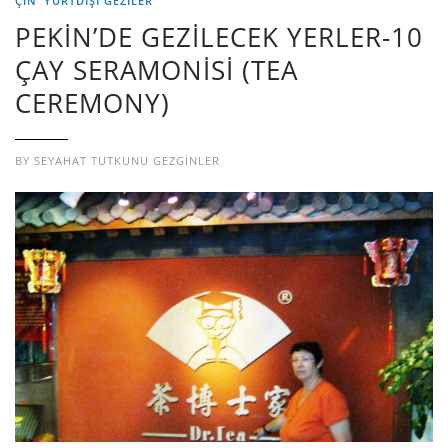
ÇIN
YURTDIŞI GEZILER
PEKİN’DE GEZİLECEK YERLER-10
ÇAY SERAMONİSİ (TEA
CEREMONY)
BY
SEYAHAT TUTKUNU GEZGINLER