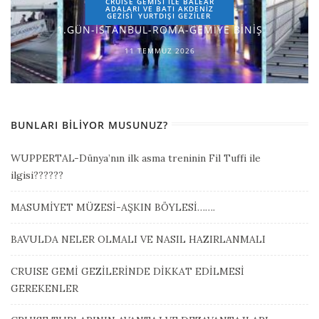
CRUISE GEMİSİ İLE BALEAR
ADALARI VE BATI AKDENİZ
GEZİSİ
YURTDIŞI GEZILER
1.GÜN-İSTANBUL-ROMA-GEMİYE BİNİŞ
11 TEMMUZ 2026
BUNLARI BILIYOR MUSUNUZ?
WUPPERTAL-Dünya’nın ilk asma treninin Fil Tuffi ile
ilgisi??????
MASUMİYET MÜZESİ-AŞKIN BÖYLESİ…….
BAVULDA NELER OLMALI VE NASIL HAZIRLANMALI
CRUISE GEMİ GEZİLERİNDE DİKKAT EDİLMESİ
GEREKENLER