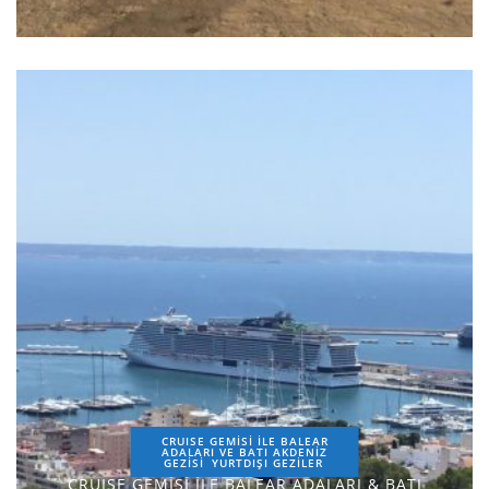
CRUISE GEMİSİ İLE BALEAR
ADALARI VE BATI AKDENİZ
GEZİSİ
YURTDIŞI GEZILER
CRUISE GEMİSİ İLE BALEAR ADALARI & BATI