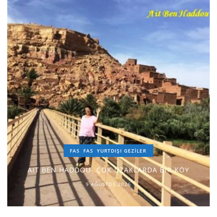
FAS
FAS
YURTDIŞI GEZILER
AIT BEN HADDOU- ÇOK UZAKLARDA BİR KÖY
9 AĞUSTOS 2026