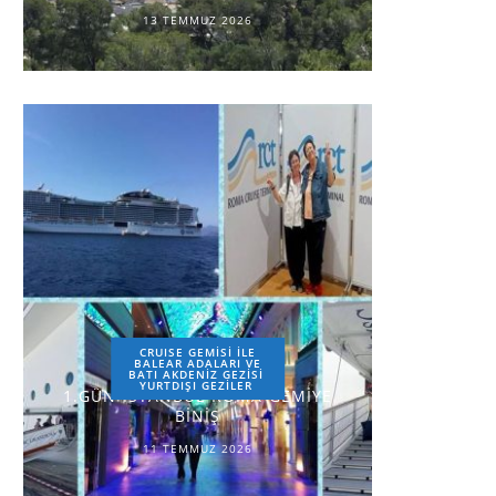
13 TEMMUZ 2026
CRUISE GEMİSİ İLE
BALEAR ADALARI VE
BATI AKDENİZ GEZİSİ
YURTDIŞI GEZILER
1.GÜN-İSTANBUL-ROMA-GEMİYE
BİNİŞ
11 TEMMUZ 2026