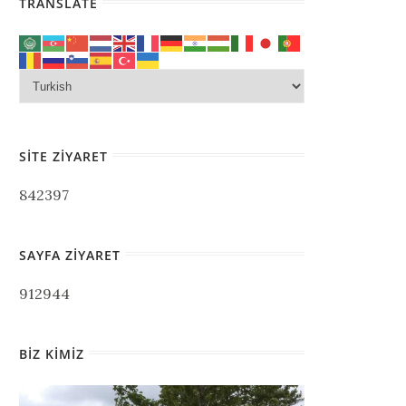
TRANSLATE
SITE ZIYARET
842397
SAYFA ZIYARET
912944
BIZ KIMIZ