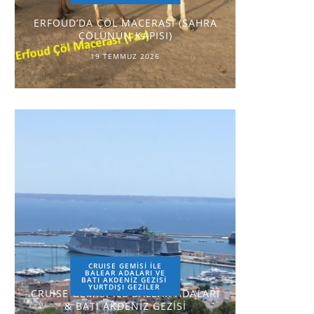
ERFOUD’DA ÇÖL MACERASI (SAHRA
ÇÖLÜNÜN KAPISI)
19 TEMMUZ 2026
CRUISE GEMİSİ İLE
BALEAR ADALARI VE
BATI AKDENİZ GEZİSİ
YURTDIŞI GEZILER
CRUISE GEMİSİ İLE BALEAR ADALARI
& BATI AKDENİZ GEZİSİ