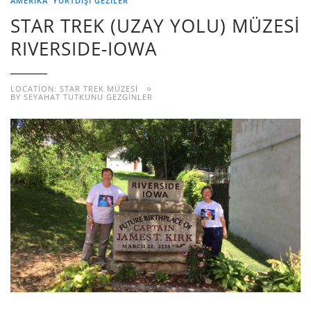
AMERIKA
YURTDIŞI GEZILER
STAR TREK (UZAY YOLU) MÜZESİ
RIVERSIDE-IOWA
LOCATION: STAR TREK MÜZESİ
BY
SEYAHAT TUTKUNU GEZGINLER