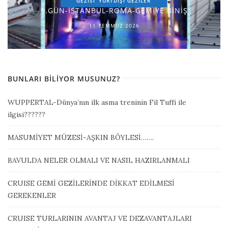
GEZİSİ
YURTDIŞI GEZILER
1.GÜN-İSTANBUL-ROMA-GEMİYE BİNİŞ
11 TEMMUZ 2026
BUNLARI BILIYOR MUSUNUZ?
WUPPERTAL-Dünya’nın ilk asma treninin Fil Tuffi ile
ilgisi??????
MASUMİYET MÜZESİ-AŞKIN BÖYLESİ…….
BAVULDA NELER OLMALI VE NASIL HAZIRLANMALI
CRUISE GEMİ GEZİLERİNDE DİKKAT EDİLMESİ
GEREKENLER
CRUISE TURLARININ AVANTAJ VE DEZAVANTAJLARI