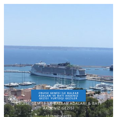
CRUISE GEMİSİ İLE BALEAR
ADALARI VE BATI AKDENİZ
GEZİSİ
YURTDIŞI GEZILER
CRUISE GEMİSİ İLE BALEAR ADALARI & BATI
AKDENİZ GEZİSİ
13 TEMMUZ 2026